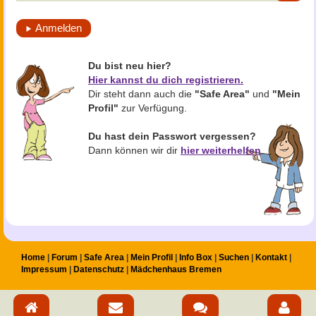
Anmelden
Du bist neu hier?
Hier kannst du dich registrieren.
Dir steht dann auch die
"Safe Area"
und
"Mein
Profil"
zur Verfügung.
Du hast dein Passwort vergessen?
Dann können wir dir
hier weiterhelfen
.
Home
Forum
Safe Area
Mein Profil
Info Box
Suchen
Kontakt
Impressum
Datenschutz
Mädchenhaus Bremen