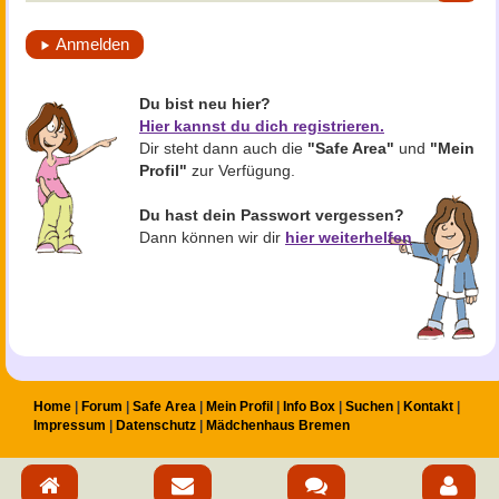
Anmelden
Du bist neu hier?
Hier kannst du dich registrieren.
Dir steht dann auch die
"Safe Area"
und
"Mein
Profil"
zur Verfügung.
Du hast dein Passwort vergessen?
Dann können wir dir
hier weiterhelfen
.
Home
Forum
Safe Area
Mein Profil
Info Box
Suchen
Kontakt
Impressum
Datenschutz
Mädchenhaus Bremen