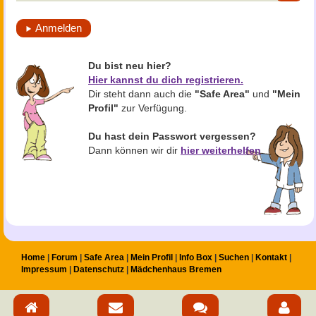
Anmelden
Du bist neu hier?
Hier kannst du dich registrieren.
Dir steht dann auch die
"Safe Area"
und
"Mein
Profil"
zur Verfügung.
Du hast dein Passwort vergessen?
Dann können wir dir
hier weiterhelfen
.
Home
Forum
Safe Area
Mein Profil
Info Box
Suchen
Kontakt
Impressum
Datenschutz
Mädchenhaus Bremen