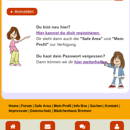
Anmelden
Du bist neu hier?
Hier kannst du dich registrieren.
Dir steht dann auch die
"Safe Area"
und
"Mein
Profil"
zur Verfügung.
Du hast dein Passwort vergessen?
Dann können wir dir
hier weiterhelfen
.
Home
Forum
Safe Area
Mein Profil
Info Box
Suchen
Kontakt
Impressum
Datenschutz
Mädchenhaus Bremen