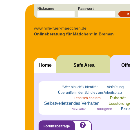
Nickname
Passwort
www.hilfe-fuer-maedchen.de
Onlineberatung für Mädchen* in Bremen
Home
Safe Area
Off
Verhütung
"Wer bin ich" / Identität
Übergriffe in der Schule / am Arbeitsplatz
Pubertät
Lesbisch / hetero
Selbstverletzendes Verhalten
Essstörung
Bezie
Traurigkeit
Sexualität
So
funktioniert's
Forumsbeiträge