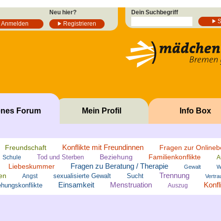
Neu hier?
Dein Suchbegriff
Anmelden
Registrieren
enes Forum
Mein Profil
Info Box
Konflikte mit Freundinnen
Freundschaft
Fragen zur Onlineb
Beziehung
Familienkonflikte
Tod und Sterben
Schule
A
Fragen zu Beratung / Therapie
Liebeskummer
Gewalt
W
Trennung
en
sexualisierte Gewalt
Sucht
Angst
Vertra
Einsamkeit
Menstruation
Konfl
hungskonflikte
Auszug