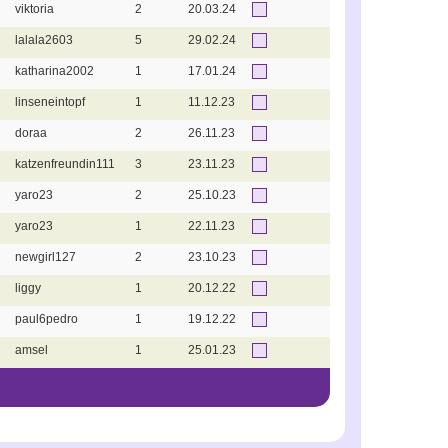
viktoria
2
Nein
20.03.24
lalala2603
5
Nein
29.02.24
katharina2002
1
Nein
17.01.24
linseneintopf
1
Nein
11.12.23
doraa
2
Nein
26.11.23
katzenfreundin111
3
Nein
23.11.23
yaro23
2
Nein
25.10.23
yaro23
1
Nein
22.11.23
newgirl127
2
Nein
23.10.23
liggy
1
Nein
20.12.22
paul6pedro
1
Nein
19.12.22
amsel
1
Nein
25.01.23