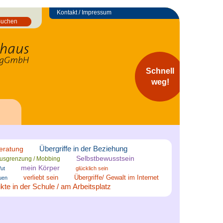
Kontakt / Impressum
Suchen
Schnell
weg!
Übergriffe in der Beziehung
eratung
Selbstbewusstsein
usgrenzung / Mobbing
mein Körper
ut
glücklich sein
verliebt sein
Übergriffe/ Gewalt im Internet
uen
ikte in der Schule / am Arbeitsplatz