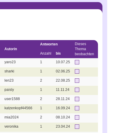
Dieses
Antworten
Autorin
Thema
Anzahl
bis
beobachten
yaro23
1
Nein
10.07.25
sharki
1
Nein
02.06.25
len23
2
Nein
22.08.25
paisly
1
Nein
11.11.24
user1588
2
Nein
28.11.24
katzenkopf44566
1
Nein
16.09.24
mia2024
2
Nein
08.10.24
veronika
1
Nein
23.04.24