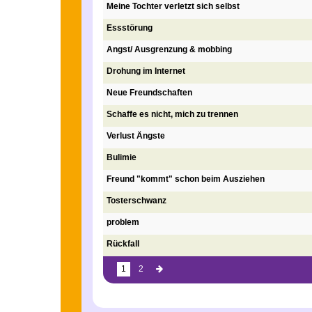
Meine Tochter verletzt sich selbst
Essstörung
Angst/ Ausgrenzung & mobbing
Drohung im Internet
Neue Freundschaften
Schaffe es nicht, mich zu trennen
Verlust Ängste
Bulimie
Freund "kommt" schon beim Ausziehen
Tosterschwanz
problem
Rückfall
Du
vorblättern
1
2
bist
hier: