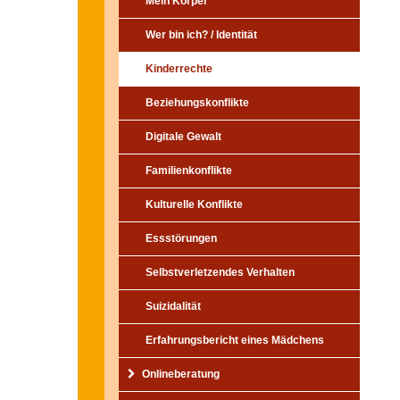
Mein Körper
Wer bin ich? / Identität
Kinderrechte
Beziehungskonflikte
Digitale Gewalt
Familienkonflikte
Kulturelle Konflikte
Essstörungen
Selbstverletzendes Verhalten
Suizidalität
Erfahrungsbericht eines Mädchens
Onlineberatung