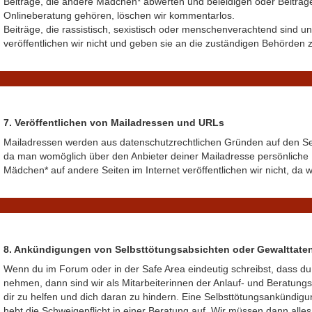
Beiträge, die andere Mädchen* abwerten und beleidigen oder Beiträge,
Onlineberatung gehören, löschen wir kommentarlos.
Beiträge, die rassistisch, sexistisch oder menschenverachtend sind und
veröffentlichen wir nicht und geben sie an die zuständigen Behörden z
7. Veröffentlichen von Mailadressen und URLs
Mailadressen werden aus datenschutzrechtlichen Gründen auf den Seit
da man womöglich über den Anbieter deiner Mailadresse persönliche 
Mädchen* auf andere Seiten im Internet veröffentlichen wir nicht, da wi
8. Ankündigungen von Selbsttötungsabsichten oder Gewalttate
Wenn du im Forum oder in der
Safe Area
eindeutig schreibst, dass d
nehmen, dann sind wir als Mitarbeiterinnen der Anlauf- und Beratung
dir zu helfen und dich daran zu hindern. Eine Selbsttötungsankündi
hebt die Schweigepflicht in einer Beratung auf. Wir müssen dann alles 