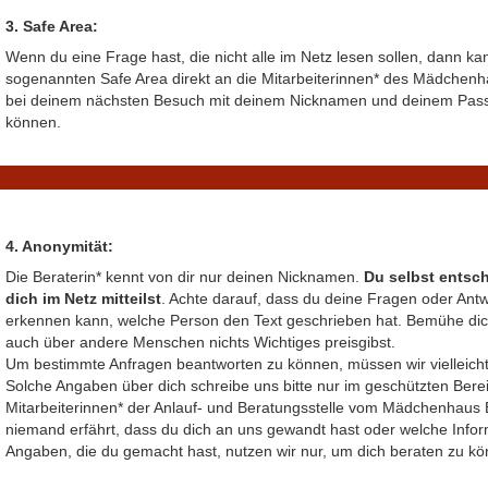
3. Safe Area:
Wenn du eine Frage hast, die nicht alle im Netz lesen sollen, dann ka
sogenannten
Safe Area
direkt an die Mitarbeiterinnen* des Mädchen
bei deinem nächsten Besuch mit deinem Nicknamen und deinem Passw
können.
4. Anonymität:
Die Beraterin* kennt von dir nur deinen Nicknamen.
Du selbst entsch
dich im Netz mitteilst
. Achte darauf, dass du deine Fragen oder Ant
erkennen kann, welche Person den Text geschrieben hat. Bemühe dich
auch über andere Menschen nichts Wichtiges preisgibst.
Um bestimmte Anfragen beantworten zu können, müssen wir vielleicht
Solche Angaben über dich schreibe uns bitte nur im geschützten Bere
Mitarbeiterinnen* der Anlauf- und Beratungsstelle vom Mädchenhaus 
niemand erfährt, dass du dich an uns gewandt hast oder welche Infor
Angaben, die du gemacht hast, nutzen wir nur, um dich beraten zu kö