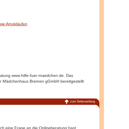
wie Amokläufen
eratung www.hilfe-fuer-maedchen.de. Das
der Mädchenhaus Bremen gGmbH bereitgestellt
zum Seitenanfang
ch eine Frage an die Onlineberatung hast