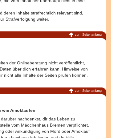
 die vom Inhalt her überhaupt nicht in eine
 deren Inhalte strafrechtlich relevant sind,
ur Strafverfolgung weiter.
zum Seitenanfang
en der Onlineberatung nicht veröffentlicht,
Daten über dich erfahren kann. Hinweise von
r nicht alle Inhalte der Seiten prüfen können.
zum Seitenanfang
n wie Amokläufen
u darüber nachdenkst, dir das Leben zu
sstelle vom Mädchenhaus Bremen verpflichtet,
gung oder Ankündigung von Mord oder Amoklauf
tun, damit wir dich finden und du Hilfe